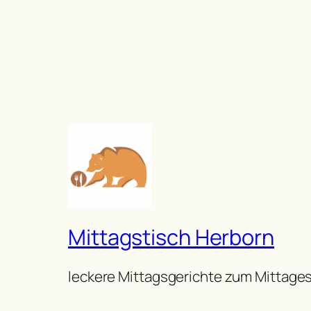
Mittagstisch Herborn
leckere Mittagsgerichte zum Mittages