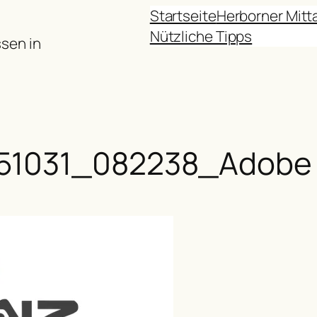
Startseite
Herborner Mitt
Nützliche Tipps
sen in
51031_082238_Adobe 