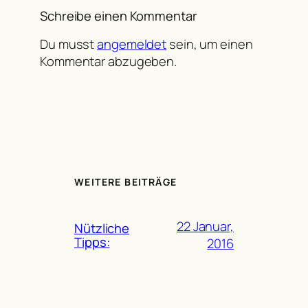
Schreibe einen Kommentar
Du musst
angemeldet
sein, um einen
Kommentar abzugeben.
WEITERE BEITRÄGE
22 Januar,
Nützliche
Tipps:
2016