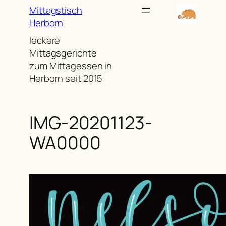
Zum
Mittagstisch
Inhalt
Herborn
springen
leckere
Mittagsgerichte
zum Mittagessen in
Herborn seit 2015
IMG-20201123-
WA0000