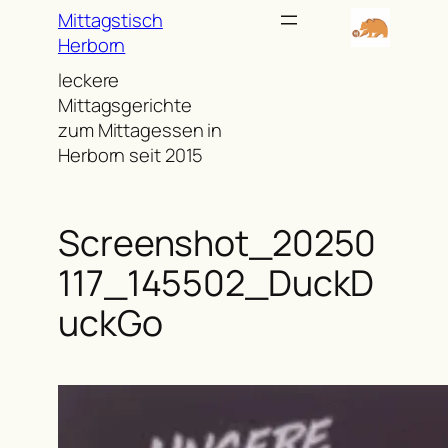
Zum
Mittagstisch
Inhalt
Herborn
springen
leckere
Mittagsgerichte
zum Mittagessen in
Herborn seit 2015
Screenshot_20250
117_145502_DuckD
uckGo